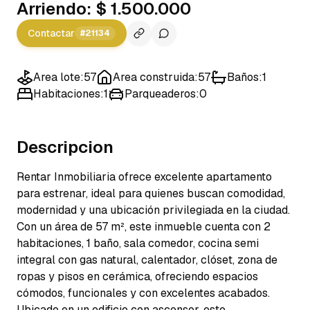
Arriendo
:
$ 1.500.000
Contactar
#
21134
Area lote
:
57
Area construida
:
57
Baños
:
1
Habitaciones
:
1
Parqueaderos
:
0
Descripcion
Rentar Inmobiliaria ofrece excelente apartamento
para estrenar, ideal para quienes buscan comodidad,
modernidad y una ubicación privilegiada en la ciudad.
Con un área de 57 m², este inmueble cuenta con 2
habitaciones, 1 baño, sala comedor, cocina semi
integral con gas natural, calentador, clóset, zona de
ropas y pisos en cerámica, ofreciendo espacios
cómodos, funcionales y con excelentes acabados.
Ubicado en un edificio con ascensor, este