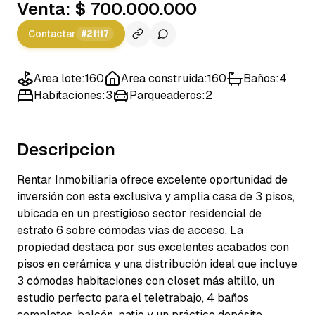
Venta
:
$ 700.000.000
Contactar
#
21117
Area lote
:
160
Area construida
:
160
Baños
:
4
Habitaciones
:
3
Parqueaderos
:
2
Descripcion
Rentar Inmobiliaria ofrece excelente oportunidad de
inversión con esta exclusiva y amplia casa de 3 pisos,
ubicada en un prestigioso sector residencial de
estrato 6 sobre cómodas vías de acceso. La
propiedad destaca por sus excelentes acabados con
pisos en cerámica y una distribución ideal que incluye
3 cómodas habitaciones con closet más altillo, un
estudio perfecto para el teletrabajo, 4 baños
completos, balcón, patio y un práctico depósito.