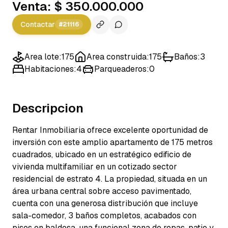
Venta
:
$ 350.000.000
Contactar
#
21116
Area lote
:
175
Area construida
:
175
Baños
:
3
Habitaciones
:
4
Parqueaderos
:
0
Descripcion
Rentar Inmobiliaria ofrece excelente oportunidad de
inversión con este amplio apartamento de 175 metros
cuadrados, ubicado en un estratégico edificio de
vivienda multifamiliar en un cotizado sector
residencial de estrato 4. La propiedad, situada en un
área urbana central sobre acceso pavimentado,
cuenta con una generosa distribución que incluye
sala-comedor, 3 baños completos, acabados con
pisos en baldosa, una funcional zona de ropas, patio y