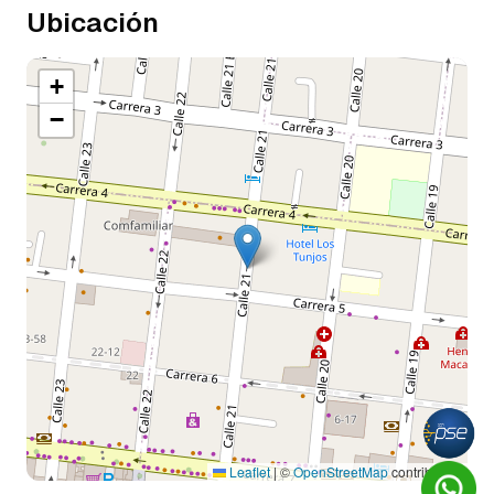
Ubicación
+
−
Leaflet
|
©
OpenStreetMap
contributors