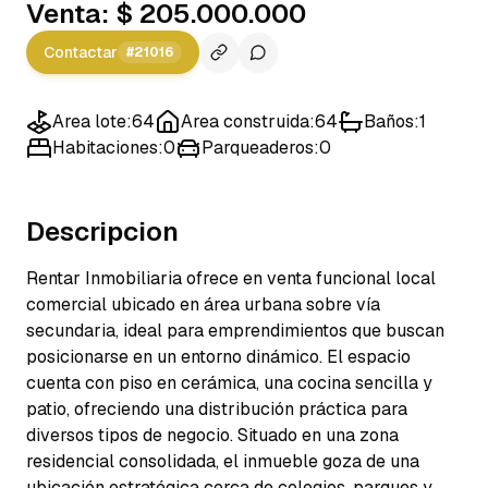
Venta
:
$ 205.000.000
Contactar
#
21016
Area lote
:
64
Area construida
:
64
Baños
:
1
Habitaciones
:
0
Parqueaderos
:
0
Descripcion
Rentar Inmobiliaria ofrece en venta funcional local
comercial ubicado en área urbana sobre vía
secundaria, ideal para emprendimientos que buscan
posicionarse en un entorno dinámico. El espacio
cuenta con piso en cerámica, una cocina sencilla y
patio, ofreciendo una distribución práctica para
diversos tipos de negocio. Situado en una zona
residencial consolidada, el inmueble goza de una
ubicación estratégica cerca de colegios, parques y