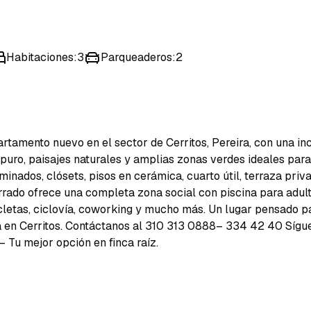
Habitaciones
:
3
Parqueaderos
:
2
tamento nuevo en el sector de Cerritos, Pereira, con una inc
e puro, paisajes naturales y amplias zonas verdes ideales par
minados, clósets, pisos en cerámica, cuarto útil, terraza pri
errado ofrece una completa zona social con piscina para adult
cicletas, ciclovía, coworking y mucho más. Un lugar pensado pa
da en Cerritos. Contáctanos al 310 313 0888– 334 42 40 Síg
 Tu mejor opción en finca raíz.