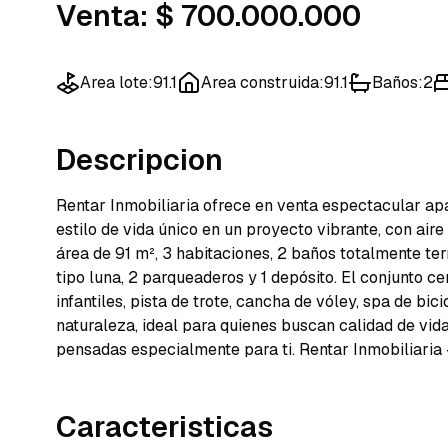
Venta
:
$ 700.000.000
Area lote
:
91.1
Area construida
:
91.1
Baños
:
2
Descripcion
Rentar Inmobiliaria ofrece en venta espectacular apar
estilo de vida único en un proyecto vibrante, con air
área de 91 m², 3 habitaciones, 2 baños totalmente ter
tipo luna, 2 parqueaderos y 1 depósito. El conjunto c
infantiles, pista de trote, cancha de vóley, spa de bi
naturaleza, ideal para quienes buscan calidad de vi
pensadas especialmente para ti. Rentar Inmobiliaria –
Caracteristicas